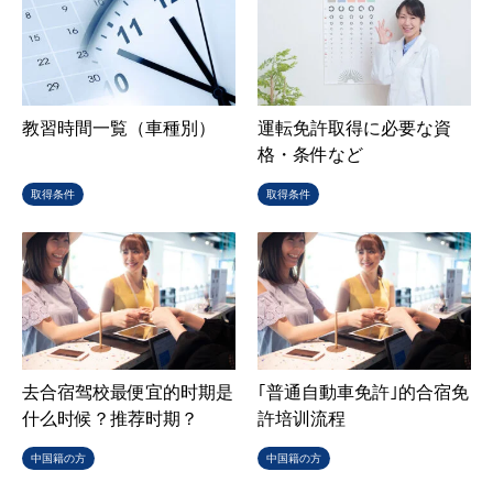
教習時間一覧（車種別）
運転免許取得に必要な資
格・条件など
取得条件
取得条件
去合宿驾校最便宜的时期是
｢普通自動車免許｣的合宿免
什么时候？推荐时期？
許培训流程
中国籍の方
中国籍の方