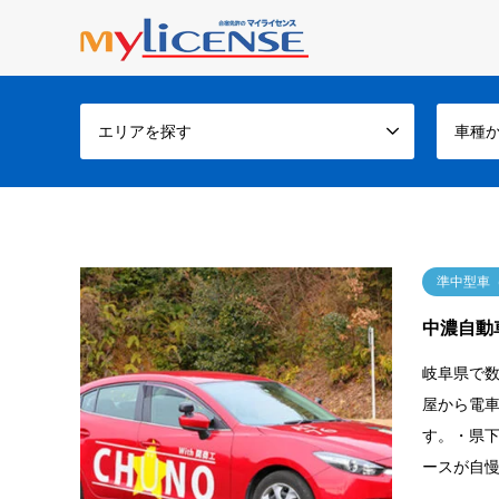
エリアを探す
車種
準中型車
中濃自動
岐阜県で
屋から電車
す。・県
ースが自慢