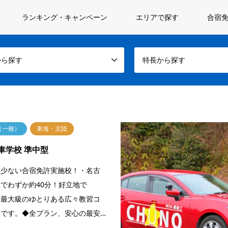
ランキング・キャンペーン
エリアで探す
合宿免
から探す
特長から探す
（一種）
東海・北陸
車学校 準中型
数少ない合宿免許実施校！・名古
でわずか約40分！好立地で
下最大級のゆとりある広々教習コ
です。◆全プラン、安心の最安…