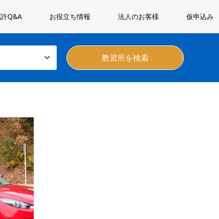
許Q&A
お役立ち情報
法人のお客様
仮申込み
普通自動車（AT・MT）
東海・北陸
愛知からアクセスがよい
中濃自動車学校 普通車
岐阜県で数少ない合宿免許実施校！・名古
屋から電車でわずか約40分！好立地で
す。・県下最大級のゆとりある広々教習コ