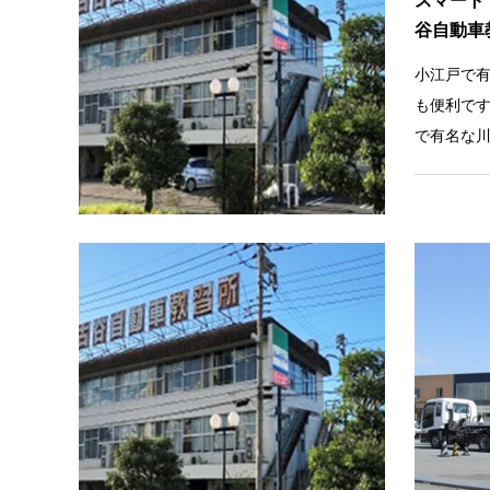
谷自動車
小江戸で
も便利で
で有名な
から60分
大型2輪
Wi-Fi完
スマート
谷自動車
小江戸で
も便利で
で有名な