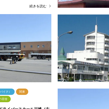
続きを読む
一種）
関東
大型車（一種）
東海・北陸
備の宿舎
大人・お一人向き
ドライバースクール川越（古
スマートドライバースクール
教習所） 中型一種
殿場（富士センチュリーモー
有名な川越、都心からも近くとて
富士山のすそので広々教習・世界
す・小江戸川越の蔵作りの町並み
士山の裾野にあり、空気がきれい
川越市にある教習所です。・新宿
豊かですのでのびのび教習ができ
弱、池袋から30分、JR・東…
近隣には温泉施設があり、空き時
続きを読む
続
（バイク）
関東
備の宿舎
ドライバースクール川越（古