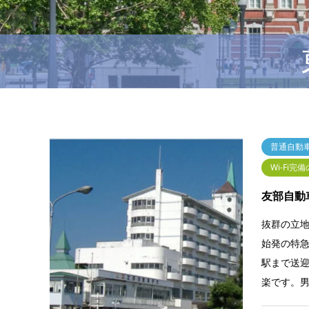
普通自動車
Wi-Fi完
友部自動
抜群の立
始発の特急
駅まで送迎
楽です。男