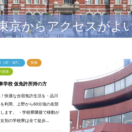
東京からアクセスがよ
（AT・MT）
関東
備の宿舎
車学校 仮免許所持の方
地！快適な合宿免許生活を・品川
を利用、上野から60分強の友部
します。 ・学校寮隣接で移動が
女別の学校寮は全て徒歩…