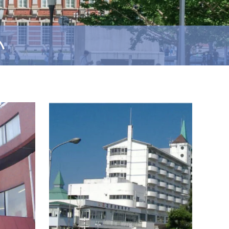
い
大型特殊・けん引
東海・北陸
普通
Wi-Fi完備の宿舎
Wi-
静岡県セイブ自動車学校 特殊車両
友部自
・首都圏からも中部、関西エリアからもア
抜群の
クセスが良く、浜名湖の近くにある自動車
始発の
学校です。・長い直線コースをもった広い
駅まで
所内コースは運転しやすいと好評で…
楽です