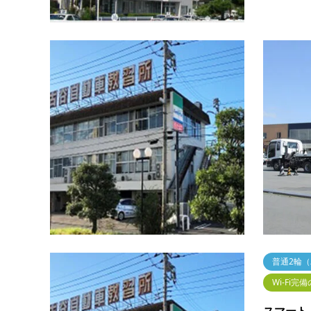
中型車（
Wi-Fi完
スマート
谷自動車
小江戸で
も便利で
で有名な
から60分
普通2輪
Wi-Fi完
スマート