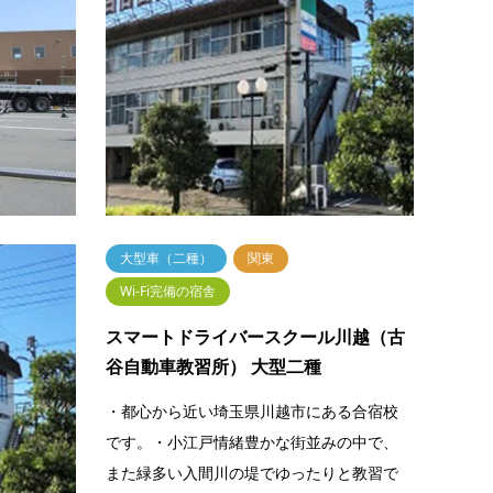
殿場（富士センチュリーモーター…
谷自動
富士山のすそので広々教習・静岡県裾野
・小江
市、東名高速道路足柄SAから車で24分、愛
越市に
鷹山と富士山を望む教習所。・品川駅から
弱、池
40分強、名古屋から100分強、新幹線こ…
新宿線
続きを読む
大型車（二種）
関東
Wi-Fi完備の宿舎
富士山御
スマートドライバースクール川越（古
ター…
谷自動車教習所） 大型二種
県裾野
・都心から近い埼玉県川越市にある合宿校
24分、愛
です。・小江戸情緒豊かな街並みの中で、
川駅から
また緑多い入間川の堤でゆったりと教習で