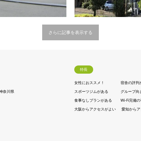
弱、池袋から30分、JR・東…
40分強、名古屋から100分強、
続きを読む
続
さらに記事を表示する
特長
女性におススメ！
宿舎の評判
神奈川県
スポーツジムがある
グループ向
食事なしプランがある
Wi-Fi完備
大阪からアクセスがよい
愛知からア