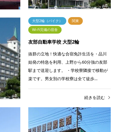
続きを読む
大型2輪（バイク）
関東
Wi-Fi完備の宿舎
富士山御
友部自動車学校 大型2輪
ター…
抜群の立地！快適な合宿免許生活を・品川
遺産の富
始発の特急を利用、上野から60分強の友部
で自然も
駅まで送迎します。 ・学校寮隣接で移動が
ます。・
楽です。男女別の学校寮は全て徒歩…
間…
きを読む
続きを読む
普通車（二種）
東海・北陸
準中
大人・お一人向き
Wi-
スマートドライバースクール富士山御
スマ