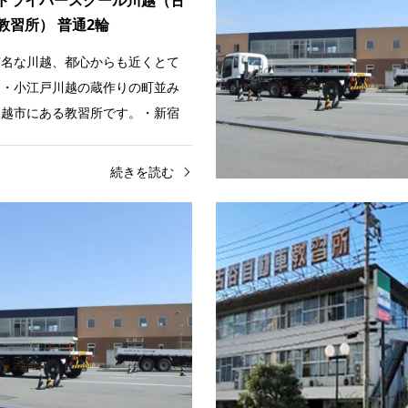
教習所） 普通2輪
有名な川越、都心からも近くとて
す・小江戸川越の蔵作りの町並み
川越市にある教習所です。・新宿
弱、池袋から30分、JR・東…
続きを読む
（バイク）
関東
大型車（二種）
東海・北陸
備の宿舎
大人・お一人向き
ドライバースクール川越（古
スマートドライバースクール
教習所） 大型2輪
殿場（富士センチュリーモー
有名な川越、都心からも近くとて
富士山のすそので広々教習・静岡
す・小江戸川越の蔵作りの町並み
市、東名高速道路足柄SAから車で
川越市にある教習所です。・新宿
鷹山と富士山を望む教習所。・品