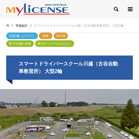
検索
学校紹介
スマートドライバースクール川越（古谷自動車教習所） 大型2輪
大型2輪（バイク）
関東
埼玉県
Wi-Fi完備の宿舎
東京からアクセスがよい
スマートドライバースクール川越（古谷自動
車教習所） 大型2輪