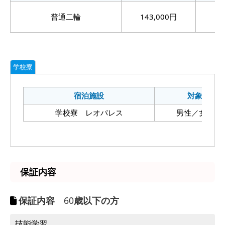
普通二輪
143,000円
17
学校寮
宿泊施設
対象
学校寮 レオパレス
男性／女性
保証内容
保証内容
60
歳以下の方
技能学習