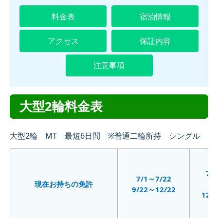
特殊車両
料金表
宿泊情報
大型二種
アクセス
保証内容
普通二種
注意事項
大型2輪料金表
大型2輪 MT 最短6日間 ※普通二輪所持 シングル
7/
7/1～7/22
現在お持ちの免許
9/
9/22～12/22
12/