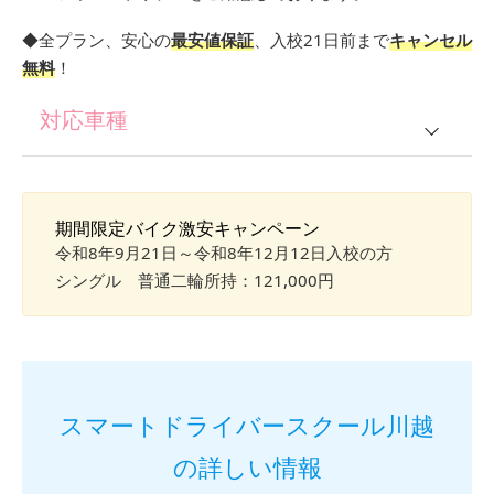
◆全プラン、安心の
最安値保証
、入校21日前まで
キャンセル
無料
！
対応車種
普通車
期間限定バイク激安キャンペーン
普通2輪
令和8年9月21日～令和8年12月12日入校の方
大型2輪
シングル 普通二輪所持：121,000円
準中型
仮免所持の方
スマートドライバースクール川越
大型一種
の詳しい情報
中型一種