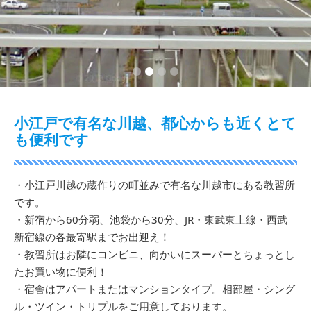
1
2
3
4
小江戸で有名な川越、都心からも近くとて
も便利です
・小江戸川越の蔵作りの町並みで有名な川越市にある教習所
です。
・新宿から60分弱、池袋から30分、JR・東武東上線・西武
新宿線の各最寄駅までお出迎え！
・教習所はお隣にコンビニ、向かいにスーパーとちょっとし
たお買い物に便利！
・宿舎はアパートまたはマンションタイプ。相部屋・シング
ル・ツイン・トリプルをご用意しております。