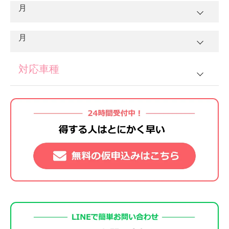
入校日
3
曜日
土
10/17
11
木
6/25
月
5
土
9/19
13
水
7
金
ＡＴ
ＭＴ
15
水
9
木
7/23
2
月
4
日
12
金
6
日
卒業予定日
14
木
5/28
8
土
8/22
1
火
12/15
16
木
4/30
10
金
入校日
3
火
曜日
11/17
月
5
月
13
土
6/27
卒業予定日
7
月
ＡＴ
ＭＴ
15
金
9
日
2
水
17
金
入校日
曜日
11
土
7/25
4
水
6
火
10/20
14
日
ＡＴ
ＭＴ
8
火
9/22
1
月
16
土
5/30
10
月
3
木
12/17
18
土
5/2
12
日
対応車種
5
木
11/19
卒業予定日
7
水
15
月
1
火
9
水
2
火
17
日
入校日
曜日
11
火
8/25
4
金
19
日
13
月
6
金
ＡＴ
ＭＴ
8
木
10/22
16
火
6/30
2
水
10
木
9/24
3
水
18
月
12
水
普通車
5
土
12/19
20
月
14
火
7/28
7
土
11/21
1
木
9
金
17
水
3
木
11
金
4
木
19
火
6/2
13
木
8/27
6
日
21
火
5/5
15
水
8
日
普通2輪
2
金
10
土
10/24
18
木
7/2
4
金
12
土
9/26
5
金
20
水
14
金
7
月
22
水
16
木
7/30
9
月
3
土
11
日
19
金
5
土
大型2輪
13
日
6
土
21
木
6/4
15
土
8/29
8
火
12/22
23
木
5/7
17
金
10
火
11/24
4
日
12
月
20
土
7/4
6
日
14
月
7
日
22
金
16
日
9
水
準中型
24
金
18
土
8/1
11
水
5
月
13
火
10/27
21
日
7
月
15
火
10/3
8
月
23
土
6/6
17
月
10
木
12/24
25
土
5/9
19
日
12
木
11/26
6
火
仮免所持の方
14
水
22
月
8
火
16
水
9
火
24
日
18
火
9/1
11
金
26
日
20
月
13
金
7
水
15
木
10/29
23
火
7/7
9
水
17
木
10/3
10
水
大型一種
25
月
19
水
12
土
12/26
27
月
21
火
8/4
14
土
11/28
8
木
16
金
24
水
10
木
18
金
11
木