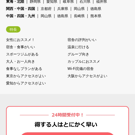
22
木
30
金
東海・北陸
静岡県
愛知県
岐阜県
石川県
福井県
24
木
25
木
27
日
29
日
関西・中国・四国
京都府
兵庫県
岡山県
徳島県
23
金
31
土
11/14
25
金
26
金
28
月
中国・四国・九州
岡山県
徳島県
長崎県
熊本県
30
月
24
土
26
土
27
土
29
火
特長
25
日
27
日
28
日
30
水
女性におススメ！
宿舎の評判がいい
26
月
28
月
29
月
31
木
宿舎・食事がいい
温泉に行ける
27
火
29
火
30
火
スポーツジムがある
グループ向き
28
水
大人・お一人向き
カップルにおススメ
30
水
食事なしプランがある
Wi-Fi完備の宿舎
29
木
東京からアクセスがよい
大阪からアクセスがよい
30
金
愛知からアクセスがよい
31
土