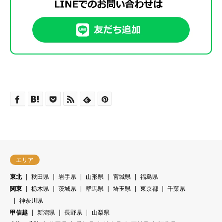
26
火
6/9
20
木
9/3
13
日
28
火
5/14
中型一種
22
水
15
日
9
金
17
土
10/31
25
木
7/9
11
金
19
土
10/3
12
金
27
水
21
金
14
月
29
水
23
木
8/6
16
月
10
土
18
日
特殊車両
26
金
12
土
20
日
13
土
28
木
6/11
22
土
9/5
15
火
30
木
5/14
24
金
17
火
12/1
11
日
19
月
27
土
7/11
13
日
21
月
14
日
29
金
大型二種
23
日
16
水
25
土
8/8
18
水
12
月
20
火
11/3
28
日
14
月
22
火
10/6
15
月
30
土
6/13
24
月
17
木
26
日
19
木
12/3
普通二種
13
火
21
水
29
月
15
火
23
水
16
火
31
日
25
火
9/8
18
金
27
月
20
金
14
水
22
木
11/5
30
火
7/14
16
水
24
木
10/8
17
水
26
水
19
土
28
火
8/11
21
土
12/5
15
木
23
金
17
木
25
金
18
木
27
木
9/10
20
日
29
水
22
日
16
金
24
土
11/7
18
金
26
土
10/10
19
金
28
金
21
月
30
木
8/13
23
月
17
土
25
日
19
土
27
日
20
土
29
土
9/12
22
火
31
金
24
火
12/8
18
日
26
月
エリア
20
日
28
月
21
日
30
日
23
水
25
水
19
月
27
火
11/10
東北
秋田県
岩手県
山形県
宮城県
福島県
21
月
29
火
10/13
22
月
31
月
24
木
26
木
12/10
関東
栃木県
茨城県
群馬県
埼玉県
東京都
千葉県
20
火
28
水
22
火
30
水
23
火
25
金
神奈川県
27
金
21
水
29
木
11/12
23
水
24
水
甲信越
新潟県
長野県
山梨県
26
土
28
土
12/12