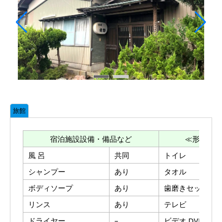
旅館
宿泊施設設備・備品など
≪形態≫
風 呂
共同
トイレ
シャンプー
あり
タオル
ボディソープ
あり
歯磨きセット
リンス
あり
テレビ
ドライヤー
–
ビデオ.DVD