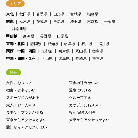
エリア
東北
秋田県
岩手県
山形県
宮城県
福島県
関東
栃木県
茨城県
群馬県
埼玉県
東京都
千葉県
神奈川県
甲信越
新潟県
長野県
山梨県
東海・北陸
静岡県
愛知県
岐阜県
石川県
福井県
関西・中国・四国
京都府
兵庫県
岡山県
徳島県
中国・四国・九州
岡山県
徳島県
長崎県
熊本県
特長
女性におススメ！
宿舎の評判がいい
宿舎・食事がいい
温泉に行ける
スポーツジムがある
グループ向き
大人・お一人向き
カップルにおススメ
食事なしプランがある
Wi-Fi完備の宿舎
東京からアクセスがよい
大阪からアクセスがよい
愛知からアクセスがよい