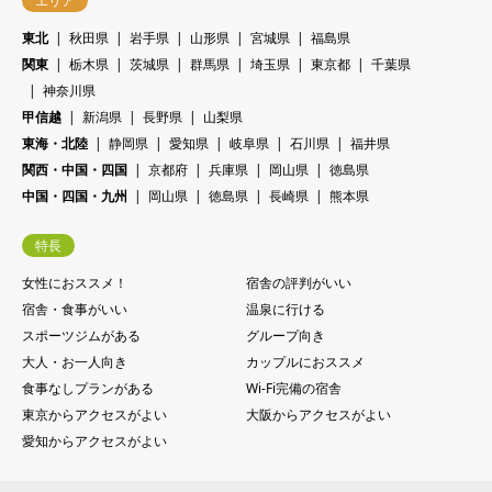
エリア
東北
秋田県
岩手県
山形県
宮城県
福島県
関東
栃木県
茨城県
群馬県
埼玉県
東京都
千葉県
神奈川県
甲信越
新潟県
長野県
山梨県
東海・北陸
静岡県
愛知県
岐阜県
石川県
福井県
関西・中国・四国
京都府
兵庫県
岡山県
徳島県
中国・四国・九州
岡山県
徳島県
長崎県
熊本県
特長
女性におススメ！
宿舎の評判がいい
宿舎・食事がいい
温泉に行ける
スポーツジムがある
グループ向き
大人・お一人向き
カップルにおススメ
食事なしプランがある
Wi-Fi完備の宿舎
東京からアクセスがよい
大阪からアクセスがよい
愛知からアクセスがよい