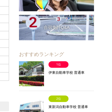
合宿免許Q&A
おすすめランキング
1位
伊東自動車学校 普通車
2位
東新潟自動車学校 普通車