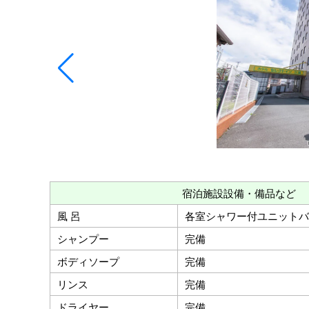
宿泊施設設備・備品など
風 呂
各室シャワー付ユニットバ
シャンプー
完備
ボディソープ
完備
リンス
完備
ドライヤー
完備