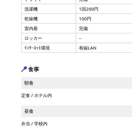
洗濯機
1回200円
乾燥機
100円
室内着
完備
ロッカー
–
ｲﾝﾀｰﾈｯﾄ環境
有線LAN
食事
朝食
定食 / ホテル内
昼食
弁当 / 学校内