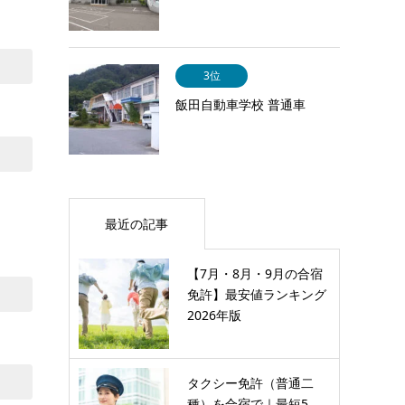
3位
飯田自動車学校 普通車
最近の記事
【7月・8月・9月の合宿
免許】最安値ランキング
2026年版
タクシー免許（普通二
種）を合宿で｜最短5