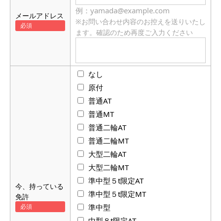
例：yamada@example.com
メールアドレス
※お問い合わせ内容のお控えを送りいたし
ます。確認のため再度ご入力ください
なし
原付
普通AT
普通MT
普通二輪AT
普通二輪MT
大型二輪AT
大型二輪MT
準中型５t限定AT
今、持っている
準中型５t限定MT
免許
準中型
中型８t限定AT