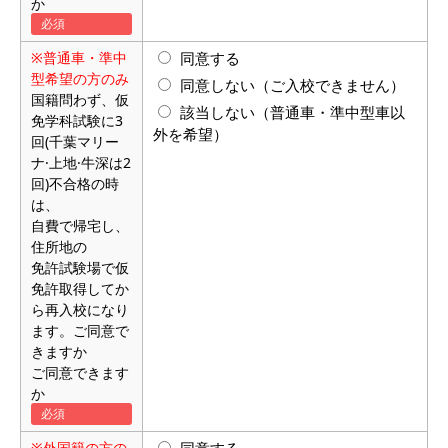
か
※普通車・準中
同意する
型希望の方のみ
同意しない（ご入校できません）
国籍問わず、仮
該当しない（普通車・準中型車以
免学科試験に3
外を希望）
回(千葉マリー
ナ·上地·牛深は2
回)不合格の時
は、
自費で帰宅し、
住所地の
免許試験場で仮
免許取得してか
ら再入校になり
ます。ご同意で
きますか
ご同意できます
か
※外国籍の方の
同意する