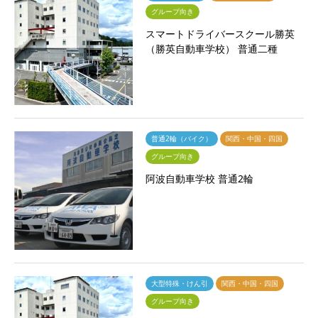
グループ向き
スマートドライバースクール勝英
（勝英自動車学校） 普通二種
普通2輪（バイク）
関西・中国・四国
グループ向き
阿波自動車学校 普通2輪
大型特殊・けん引
関西・中国・四国
グループ向き