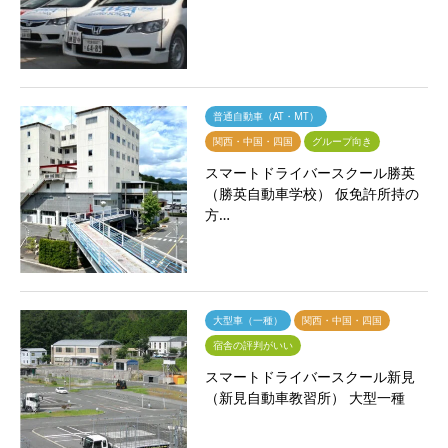
普通自動車（AT・MT）
関西・中国・四国
グループ向き
スマートドライバースクール勝英
（勝英自動車学校） 仮免許所持の
方…
大型車（一種）
関西・中国・四国
宿舎の評判がいい
スマートドライバースクール新見
（新見自動車教習所） 大型一種