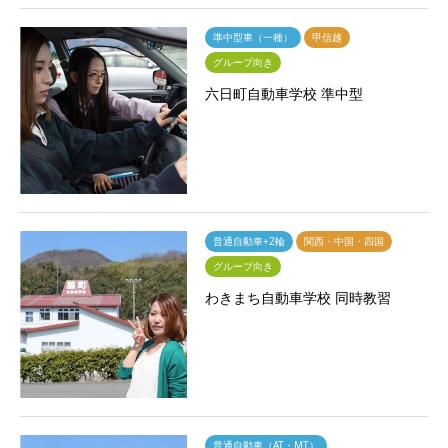
準中型車（一種）
甲信越
グループ向き
六日町自動車学校 準中型
普通自動車+2輪
関西・中国・四国
グループ向き
わきまち自動車学校 同時教習
普通自動車（AT・MT）