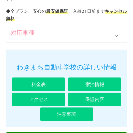
◆全プラン、安心の
最安値保証
、入校21日前まで
キャンセル
無料
！
対応車種
普通車
普通2輪
わきまち自動車学校の詳しい情報
準中型
料金表
宿泊情報
普通車＋2輪
アクセス
保証内容
仮免所持の方
注意事項
中型一種
特殊車両