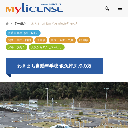
検索
学校紹介
わきまち自動車学校 仮免許所持の方
普通自動車（AT・MT）
関西・中国・四国
徳島県
中国・四国・九州
徳島県
グループ向き
大阪からアクセスがよい
わきまち自動車学校 仮免許所持の方