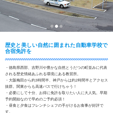
1
2
3
歴史と美しい自然に囲まれた自動車学校で
合宿免許を
・徳島県西部、吉野川や豊かな自然とうだつの町並みに代表
される歴史情緒あふれる環境にある教習所。
・大阪梅田から約3時間半、神戸からは約2時間半とアクセス
抜群。関東からも高速バスで行けちゃう！
・必要にして十分、お得に免許を取りたい人に大人気。早期
予約開始なので早めのご予約必須！
・昼食と夕食はフレンチシェフの手がけるお食事が好評で
す。