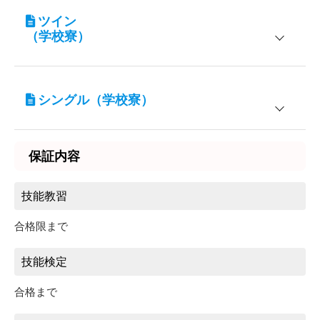
ツイン
学校寮 すだちＥＡＳＴ、ＷＥＳＴ
男性専用
（学校寮）
入校期間
普通車AT
宿泊施設
対象
3/25～6/30
143,000円
シングル（学校寮）
学校寮 すだちＥＡＳＴ、ＷＥＳＴ
男性専用
7/1～12/31
178,200円
学校寮 キャビンＡＮＮＥＸ
女性専用
宿泊施設
対象
保証内容
学校寮 すだちＥＡＳＴ、ＷＥＳＴ
男性専用
入校期間
普通車AT
学校寮 キャビンＡＮＮＥＸ
女性専用
3/25～6/30
145,750円
技能教習
7/1～12/31
183,700円
合格限まで
入校期間
普通車AT
3/25～6/30
148,500円
技能検定
7/1～12/31
189,200円
合格まで