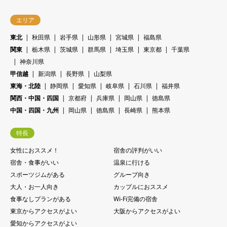
27
火
29
火
31
月
24
木
26
木
28
水
11/11
11/11
エリア
30
水
10/14
10/14
25
金
27
金
12/11
12/11
29
木
東北
秋田県
岩手県
山形県
宮城県
福島県
26
土
28
土
関東
栃木県
茨城県
群馬県
埼玉県
東京都
千葉県
30
金
11/13
11/13
27
日
神奈川県
29
日
31
土
甲信越
新潟県
長野県
山梨県
28
月
30
月
東海・北陸
静岡県
愛知県
岐阜県
石川県
福井県
29
火
関西・中国・四国
京都府
兵庫県
岡山県
徳島県
中国・四国・九州
岡山県
徳島県
長崎県
熊本県
30
水
31
木
特長
女性におススメ！
宿舎の評判がいい
宿舎・食事がいい
温泉に行ける
スポーツジムがある
グループ向き
大人・お一人向き
カップルにおススメ
食事なしプランがある
Wi-Fi完備の宿舎
東京からアクセスがよい
大阪からアクセスがよい
愛知からアクセスがよい