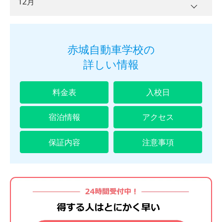
12月
5
日
13
金
3/27
7
日
ＡＴ
ＭＴ
9
土
2
水
9/16
9/16
4
火
12
日
6
月
卒業予定日
14
土
8
月
1
木
10
日
入校日
3
曜日
木
5
水
8/19
13
月
7
火
ＡＴ
ＭＴ
15
日
9
火
2
金
10/16
10/16
11
月
4
金
9/18
9/18
赤城自動車学校の
6
木
卒業予定日
14
火
4/29
8
水
7/22
7/22
1
日
16
月
10
水
6/24
6/24
入校日
3
曜日
土
12
火
5
土
詳しい情報
7
金
8/21
ＡＴ
ＭＴ
15
水
4/29
9
木
2
月
17
火
4/1
11
木
4
日
13
水
5/27
5/27
6
日
8
土
1
火
16
木
10
金
7/24
7/24
3
火
18
水
4/1
12
金
6/26
6/26
5
月
14
木
7
月
料金表
入校日
9
日
2
水
12/16
12/16
17
金
5/1
11
土
4
水
11/18
11/18
19
木
13
土
6
火
15
金
5/29
5/29
8
火
10
月
3
木
18
土
12
日
5
木
宿泊情報
アクセス
20
金
4/3
14
日
7
水
10/21
10/21
16
土
9
水
9/23
9/23
11
火
4
金
12/18
12/18
19
日
13
月
6
金
11/20
11/20
21
土
15
月
8
木
17
日
10
木
保証内容
注意事項
12
水
8/26
5
土
20
月
14
火
7
土
22
日
16
火
9
金
10/23
10/23
18
月
11
金
9/25
9/25
13
木
6
日
21
火
5/6
15
水
7/29
7/29
8
日
23
月
17
水
7/1
7/1
10
土
19
火
12
土
14
金
8/28
7
月
22
水
5/6
16
木
9
月
24
火
4/8
18
木
11
日
20
水
6/3
6/3
13
日
15
土
8
火
23
木
17
金
7/31
7/31
10
火
25
水
4/8
19
金
7/3
7/3
12
月
21
木
14
月
16
日
9
水
12/23
12/23
24
金
5/8
18
土
11
水
11/25
11/25
26
木
20
土
13
火
22
金
6/5
6/5