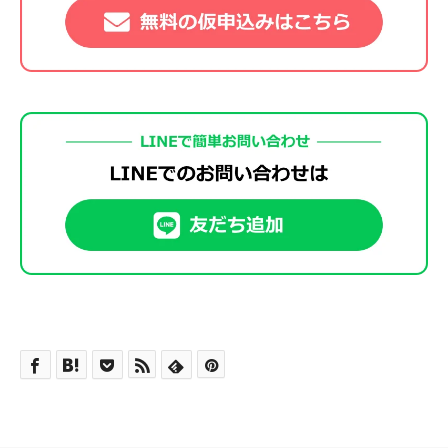
15
火
17
月
10
木
25
土
19
日
12
木
27
金
4/10
21
日
14
水
10/28
10/28
23
土
16
水
9/30
9/30
18
火
11
金
12/25
12/25
26
日
20
月
13
金
11/27
11/27
28
土
22
月
15
木
24
日
17
木
19
水
9/2
12
土
27
月
21
火
14
土
29
日
23
火
16
金
10/30
10/30
25
月
18
金
10/2
10/2
20
木
13
日
28
火
5/13
22
水
8/5
8/5
15
日
30
月
24
水
7/8
7/8
17
土
26
火
19
土
21
金
9/4
14
月
29
水
5/13
23
木
16
月
31
火
4/15
25
木
18
日
27
水
6/10
6/10
20
日
22
土
15
火
30
木
24
金
8/7
8/7
17
火
26
金
7/10
7/10
19
月
28
木
21
月
23
日
16
水
1/6
1/6
25
土
18
水
12/2
12/2
27
土
20
火
29
金
6/12
6/12
22
火
24
月
17
木
26
日
19
木
28
日
21
水
11/4
11/4
30
土
23
水
10/7
10/7
25
火
18
金
1/8
1/8
27
月
20
金
12/4
12/4
29
月
22
木
31
日
24
木
26
水
9/9
19
土
28
火
21
土
30
火
23
金
11/6
11/6
25
金
10/9
10/9
27
木
20
日
29
水
8/12
8/12
22
日
24
土
26
土
28
金
9/11
21
月
30
木
23
月
25
日
27
日
29
土
22
火
31
金
8/14
8/14
24
火
26
月
28
月
30
日
23
水
25
水
12/9
12/9