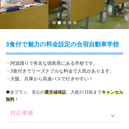
2
3
4
5
3食付で魅力の料金設定の合宿自動車学校
・阿波踊りで有名な徳島県にある学校です。
・3食付きでリーズナブルな料金で人気があります。
・大阪、兵庫から高速バスで行きやすい！
◆全プラン、安心の
最安値保証
、入校21日前まで
キャンセル
無料
！
対応車種
普通車