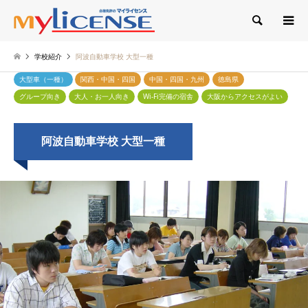
検索
学校紹介
阿波自動車学校 大型一種
大型車（一種）
関西・中国・四国
中国・四国・九州
徳島県
グループ向き
大人・お一人向き
Wi-Fi完備の宿舎
大阪からアクセスがよい
阿波自動車学校 大型一種