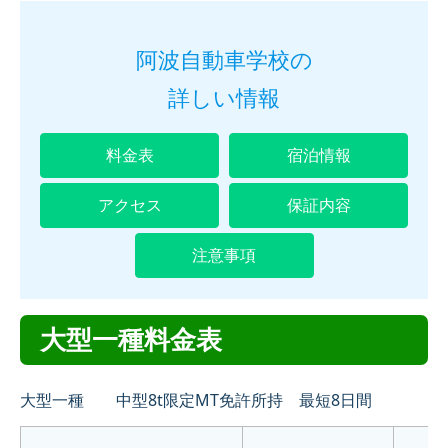
普通2輪
阿波自動車学校の
大型2輪
詳しい情報
準中型
料金表
宿泊情報
大型一種
アクセス
保証内容
中型一種
注意事項
特殊車両
大型二種
大型一種料金表
普通二種
大型一種 中型8t限定MT免許所持 最短8日間