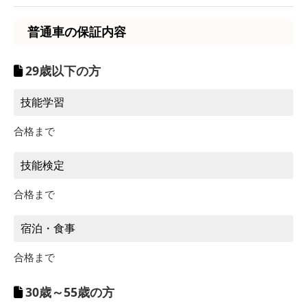
7/26～7/29
–
7/21～7/25
入校期間
普通車AT
8/24～9/6
普通車の保証内容
宿泊施設
対象
9/7～9/13
–
5/1～7/20
7/30～8/23
–
12/1～12/31
–
温泉旅館 雄川荘
男性 / 女性
9/14～11/30
29歳以下の方
7/26～7/29
–
7/21～7/25
8/24～9/6
入校期間
普通車AT
9/7～9/13
–
技能学習
7/30～8/23
–
12/1～12/31
5/1～7/20
–
合格まで
9/14～11/30
7/26～7/29
–
8/24～9/6
7/21～7/25
技能検定
9/7～9/13
–
7/30～8/23
–
12/1～12/31
合格まで
7/26～7/29
–
8/24～9/6
宿泊・食事
7/30～8/23
–
合格まで
30歳～55歳の方