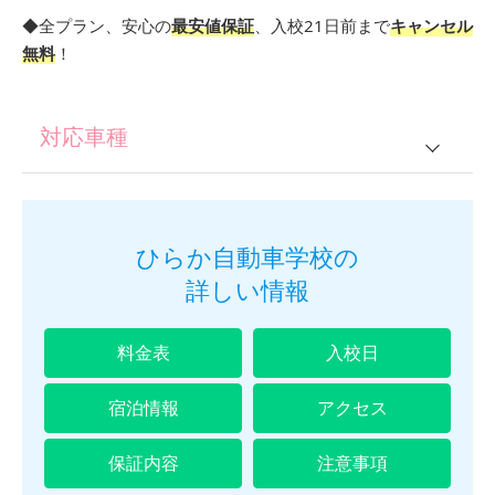
◆全プラン、安心の
最安値保証
、入校21日前まで
キャンセル
無料
！
対応車種
普通車
ひらか自動車学校の
詳しい情報
料金表
入校日
宿泊情報
アクセス
保証内容
注意事項