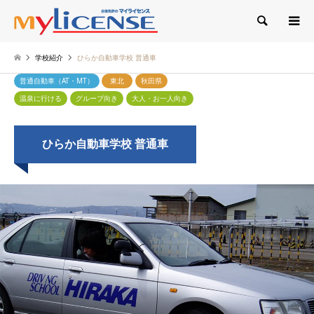
検索
学校紹介
ひらか自動車学校 普通車
普通自動車（AT・MT）
東北
秋田県
温泉に行ける
グループ向き
大人・お一人向き
ひらか自動車学校 普通車