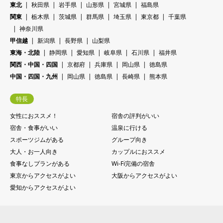
東北
秋田県
岩手県
山形県
宮城県
福島県
関東
栃木県
茨城県
群馬県
埼玉県
東京都
千葉県
神奈川県
甲信越
新潟県
長野県
山梨県
東海・北陸
静岡県
愛知県
岐阜県
石川県
福井県
関西・中国・四国
京都府
兵庫県
岡山県
徳島県
中国・四国・九州
岡山県
徳島県
長崎県
熊本県
特長
女性におススメ！
宿舎の評判がいい
宿舎・食事がいい
温泉に行ける
スポーツジムがある
グループ向き
大人・お一人向き
カップルにおススメ
食事なしプランがある
Wi-Fi完備の宿舎
東京からアクセスがよい
大阪からアクセスがよい
愛知からアクセスがよい