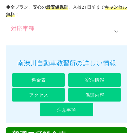
◆全プラン、安心の
最安値保証
、入校21日前まで
キャンセル
無料
！
対応車種
普通二種
南渋川自動車教習所の詳しい情報
料金表
宿泊情報
アクセス
保証内容
注意事項