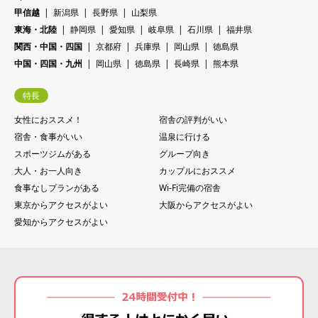
甲信越
新潟県
長野県
山梨県
東海・北陸
静岡県
愛知県
岐阜県
石川県
福井県
関西・中国・四国
京都府
兵庫県
岡山県
徳島県
中国・四国・九州
岡山県
徳島県
長崎県
熊本県
特長
女性におススメ！
宿舎の評判がいい
宿舎・食事がいい
温泉に行ける
スポーツジムがある
グループ向き
大人・お一人向き
カップルにおススメ
食事なしプランがある
Wi-Fi完備の宿舎
東京からアクセスがよい
大阪からアクセスがよい
愛知からアクセスがよい