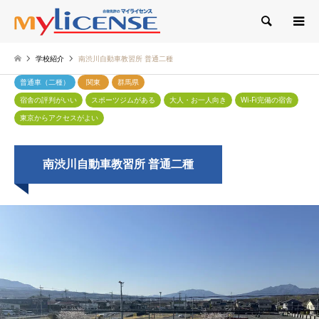
検索
学校紹介
南渋川自動車教習所 普通二種
普通車（二種）
関東
群馬県
宿舎の評判がいい
スポーツジムがある
大人・お一人向き
Wi-Fi完備の宿舎
東京からアクセスがよい
南渋川自動車教習所 普通二種