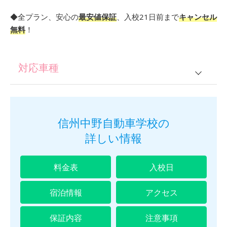
◆全プラン、安心の
最安値保証
、入校21日前まで
キャンセル
無料
！
対応車種
普通車
信州中野自動車学校の
詳しい情報
料金表
入校日
宿泊情報
アクセス
保証内容
注意事項