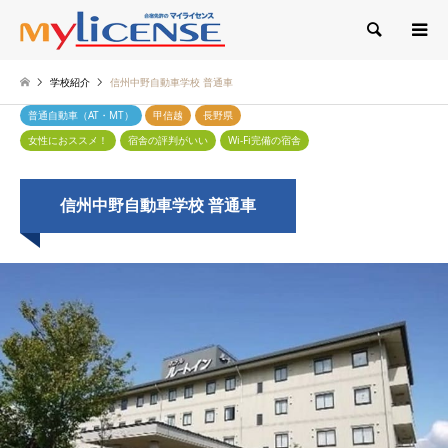
検索
学校紹介
信州中野自動車学校 普通車
普通自動車（AT・MT）
甲信越
長野県
女性におススメ！
宿舎の評判がいい
Wi-Fi完備の宿舎
信州中野自動車学校 普通車