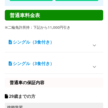
普通車料金表
※二輪免許所持：下記から11,000円引き
シングル（3食付き）
宿泊施設
対象
シングル（3食付き）
ルートイン中野
男性／女性
宿泊施設
対象
入校期間
普通車AT
普通車の保証内容
ルートインGrand 中野小布施
男性／女性
4/1～6/30
245,300円
7/1～7/10
253,770円
29歳までの方
入校期間
普通車AT
7/21～24
303,270円
技能学習
12/2
4/1～6/30
261,800円