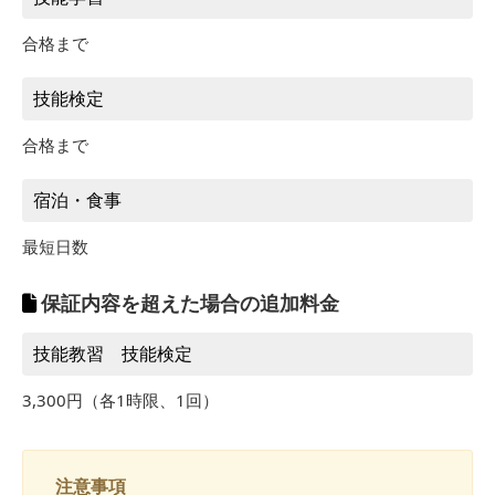
7/17
7/3～7/10
273,570円
合格まで
286,770円
9/11～9/18
7/21～7/24
319,770円
8/18～8/25
373,670円
12/2
技能検定
9/1～9/4
309,870円
7/17
303,270円
合格まで
9/11～9/18
10/9～11/25
251,570円
8/18～8/25
390,170円
宿泊・食事
9/1～9/4
329,670円
最短日数
10/9～11/25
268,070円
保証内容を超えた場合の追加料金
技能教習 技能検定
3,300円（各1時限、1回）
注意事項