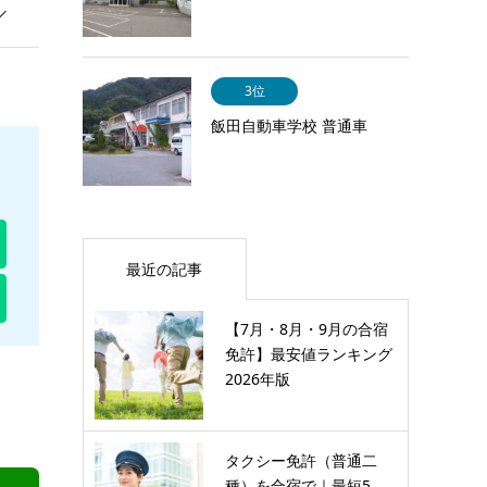
3位
飯田自動車学校 普通車
最近の記事
【7月・8月・9月の合宿
免許】最安値ランキング
2026年版
タクシー免許（普通二
種）を合宿で｜最短5