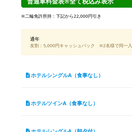
普通車料金表※全て税込み表示
※二輪免許所持：下記から22,000円引き
通年
友割：5,000円キャッシュバック ※2名様で同一
ホテルシングルA
（食事なし）
宿泊施設
東京第一ホテル鶴岡
ホテルツインA
（食事なし）
入校期間
宿泊施設
4/1～5/31
東京第一ホテル鶴岡
ホテルシングルA
（朝夕付）