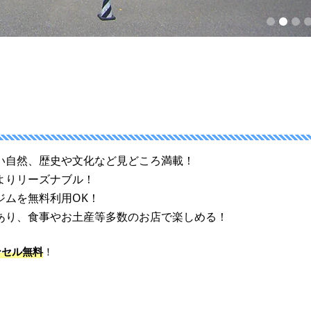
1
2
3
4
5
い自然、歴史や文化など見どころ満載！
よりリーズナブル！
ジムを無料利用OK！
あり、食事やお土産等多数のお店で楽しめる！
ンセル無料
！