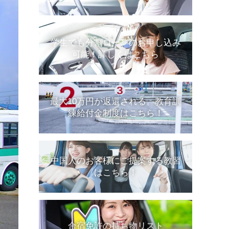
学生でも分割ローンのお申し込み
可能！詳しくはこちら
最大10万円が返還される。教育訓
練給付金制度はこちら！
中国人のお客様にご提案する教習
はこちら！
合宿免許の持ち物リスト