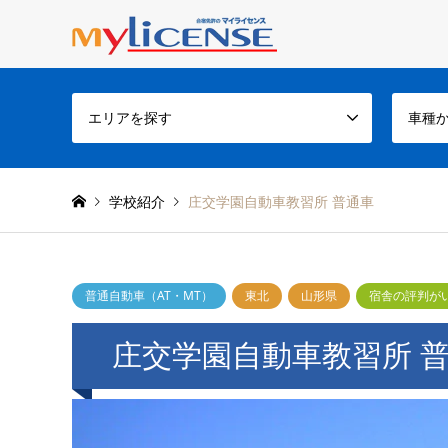
エリアを探す
車種
学校紹介
庄交学園自動車教習所 普通車
普通自動車（AT・MT）
東北
山形県
宿舎の評判が
庄交学園自動車教習所 