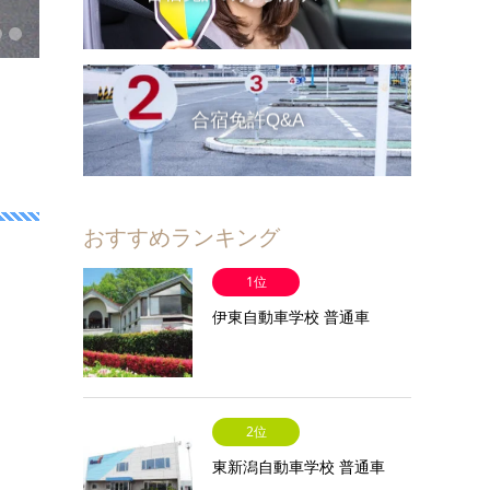
合宿免許Q&A
おすすめランキング
1位
伊東自動車学校 普通車
2位
東新潟自動車学校 普通車