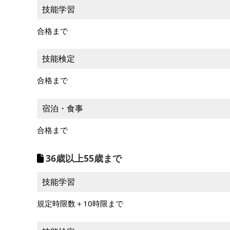
7/16～7/21
技能学習
4/1～5/31
7/22～7/31
6/1～7/15
合格まで
9/1～9/15
9/16～12/31
8/1～8/31
7/16～7/21
技能検定
7/22～7/31
合格まで
9/1～9/15
8/1～8/31
宿泊・食事
合格まで
36歳以上55歳まで
技能学習
規定時限数＋10時限まで