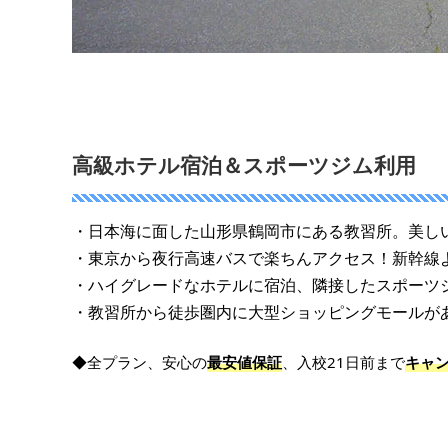
高級ホテル宿泊＆スポーツジム
利用
・日本海に面した山形県鶴岡市にある教習所。美し
・東京から夜行高速バスで楽ちんアクセス！新幹線
・ハイグレードなホテルに宿泊、隣接したスポーツ
・教習所から徒歩圏内に大型ショッピングモールが
◆全プラン、安心の
最安値保証
、入校21日前まで
キャ