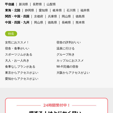
甲信越
新潟県
長野県
山梨県
東海・北陸
静岡県
愛知県
岐阜県
石川県
福井県
関西・中国・四国
京都府
兵庫県
岡山県
徳島県
中国・四国・九州
岡山県
徳島県
長崎県
熊本県
特長
女性におススメ！
宿舎の評判がいい
宿舎・食事がいい
温泉に行ける
スポーツジムがある
グループ向き
大人・お一人向き
カップルにおススメ
食事なしプランがある
Wi-Fi完備の宿舎
東京からアクセスがよい
大阪からアクセスがよい
愛知からアクセスがよい