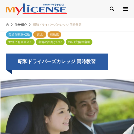
検索
学校紹介
昭和ドライバーズカレッジ 同時教習
普通自動車+2輪
東北
福島県
女性におススメ！
宿舎の評判がいい
Wi-Fi完備の宿舎
昭和ドライバーズカレッジ 同時教習