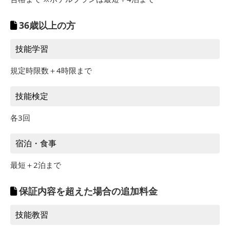
8/26～8/30
8/1～8/25
469,700円
36歳以上の方
技能学習
規定時限数＋4時限まで
技能検定
各3回
宿泊・食事
最短＋2泊まで
保証内容を超えた場合の追加料金
技能教習