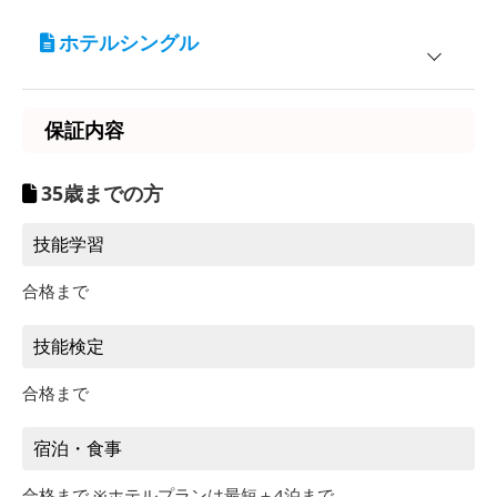
宿泊施設
対象
ホテルシングル
学校寮 ペガサスウイング
男性専用
学校寮アリスドーム
女性専用
宿泊施設
対象
保証内容
コンフォートホテル郡山
男性／女性
入校期間
普通車AT
ホテル東横イン郡山
男性／女性
5/1～7/13
35歳までの方
327,800円
9/12～12/28
スターホテル郡山
男性／女性
技能学習
7/14～7/22
344,300円
9/4～9/11
入校期間
普通車AT
合格まで
8/31～9/3
370,700円
5/1～7/13
363,000円
7/23～7/31
9/12～12/28
技能検定
393,800円
8/26～8/30
7/14～7/22
385,000円
合格まで
8/1～8/25
426,800円
9/4～9/11
8/31～9/3
412,500円
宿泊・食事
7/23～7/31
436,700円
合格まで ※ホテルプランは最短＋4泊まで