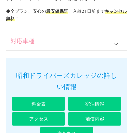
◆全プラン、安心の
最安値保証
、入校21日前まで
キャンセル
無料
！
対応車種
普通車
普通2輪
昭和ドライバーズカレッジの詳し
大型2輪
い情報
準中型
料金表
宿泊情報
普通車＋2輪
アクセス
補償内容