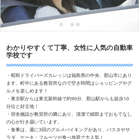
1
2
3
4
わかりやすくて丁寧、女性に人気の自動車
学校です
・昭和ドライバーズカレッジは福島県の中央、郡山市にあり
ます。町中にある教習所なので空き時間はショッピングやグ
ルメを楽しめます！
・東京駅からは東北新幹線で約90分、郡山駅からも徒歩10
分位と好立地！
・宿舎施設が教習所の隣にあり、清潔で細部までおもてなし
の心が行き届いています。
・食事は、週に3回のグルメバイキングがあり、パスタやサ
ラダ、ケーキ・フルーツが食べ放題で大人気！