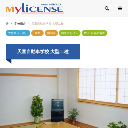
検索
学校紹介
天童自動車学校 大型二種
大型車（二種）
東北
山形県
温泉に行ける
Wi-Fi完備の宿舎
天童自動車学校 大型二種