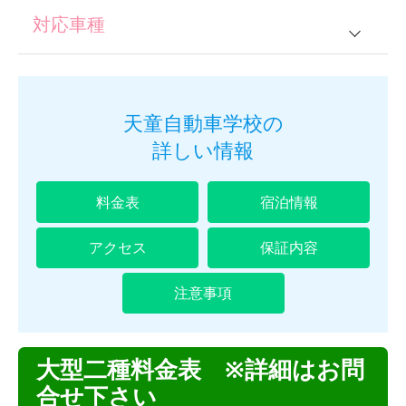
対応車種
普通車
大型一種
天童自動車学校の
詳しい情報
中型一種
大型二種
料金表
宿泊情報
普通二種
アクセス
保証内容
注意事項
大型二種料金表 ※詳細はお問
合せ下さい