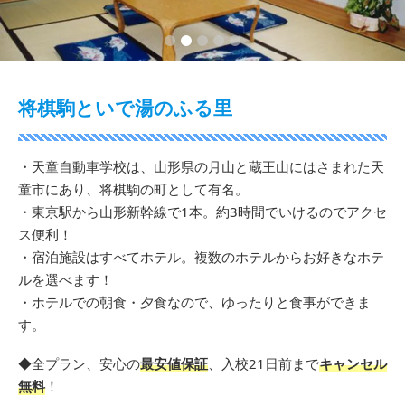
2
3
4
5
将棋駒といで湯のふる里
・天童自動車学校は、山形県の月山と蔵王山にはさまれた天
童市にあり、将棋駒の町として有名。
・東京駅から山形新幹線で1本。約3時間でいけるのでアクセ
ス便利！
・宿泊施設はすべてホテル。複数のホテルからお好きなホテ
ルを選べます！
・ホテルでの朝食・夕食なので、ゆったりと食事ができま
す。
◆全プラン、安心の
最安値保証
、入校21日前まで
キャンセル
無料
！