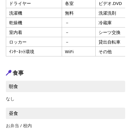
ドライヤー
各室
ビデオ.DVD
洗濯機
無料
洗濯洗剤
乾燥機
－
冷蔵庫
室内着
－
シーツ交換
ロッカー
－
貸出自転車
ｲﾝﾀｰﾈｯﾄ環境
WiFi
その他
食事
朝食
なし
昼食
お弁当 / 校内