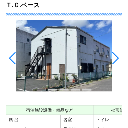
Ｔ.Ｃ.ベース
宿泊施設設備・備品など
≪形態≫
風 呂
各室
トイレ