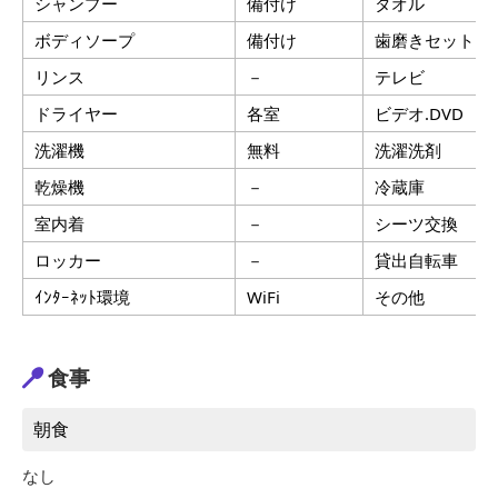
シャンプー
備付け
タオル
ボディソープ
備付け
歯磨きセット
リンス
－
テレビ
ドライヤー
各室
ビデオ.DVD
洗濯機
無料
洗濯洗剤
乾燥機
－
冷蔵庫
室内着
－
シーツ交換
ロッカー
－
貸出自転車
ｲﾝﾀｰﾈｯﾄ環境
WiFi
その他
食事
朝食
なし