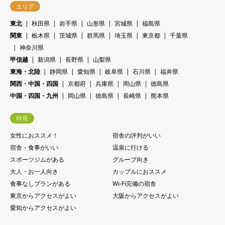
エリア
東北
秋田県
岩手県
山形県
宮城県
福島県
関東
栃木県
茨城県
群馬県
埼玉県
東京都
千葉県
神奈川県
甲信越
新潟県
長野県
山梨県
東海・北陸
静岡県
愛知県
岐阜県
石川県
福井県
関西・中国・四国
京都府
兵庫県
岡山県
徳島県
中国・四国・九州
岡山県
徳島県
長崎県
熊本県
特長
女性におススメ！
宿舎の評判がいい
宿舎・食事がいい
温泉に行ける
スポーツジムがある
グループ向き
大人・お一人向き
カップルにおススメ
食事なしプランがある
Wi-Fi完備の宿舎
東京からアクセスがよい
大阪からアクセスがよい
愛知からアクセスがよい