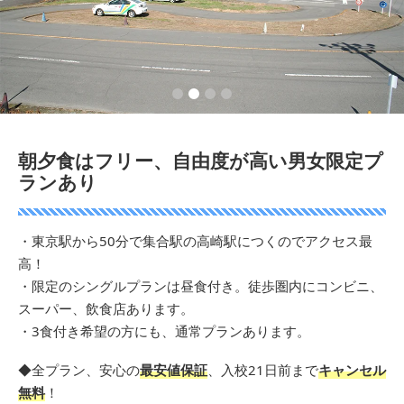
1
2
3
4
朝夕食はフリー、自由度が高い男女限定プ
ランあり
・東京駅から50分で集合駅の高崎駅につくのでアクセス最
高！
・限定のシングルプランは昼食付き。徒歩圏内にコンビニ、
スーパー、飲食店あります。
・3食付き希望の方にも、通常プランあります。
◆全プラン、安心の
最安値保証
、入校21日前まで
キャンセル
無料
！