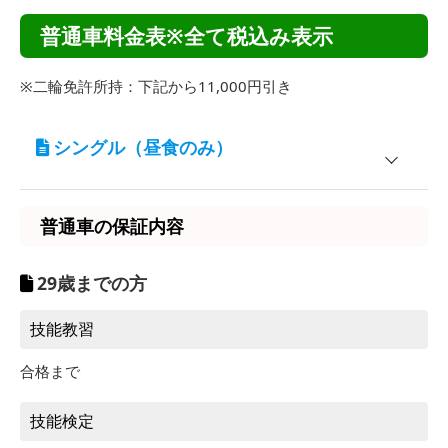
普通車料金表※全て税込み表示
※二輪免許所持：下記から11,000円引き
シングル（昼食のみ）
宿泊施設
対象
普通車の保証内容
学校寮 ホワイトプラザ玉村
女性専用
シティーハイツクレマチス
男性専用
29歳までの方
技能教習
入校期間
普通車AT
3/27～6/30
236,500円
合格まで
7/1～7/20
242,000円
9/9～12/31
技能検定