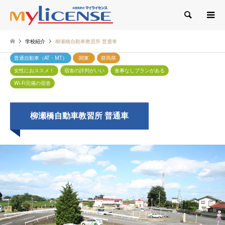
検索
学校紹介
柳瀬橋自動車教習所 普通車
普通自動車（AT・MT）
関東
群馬県
女性におススメ！
宿舎の評判がいい
食事なしプランがある
Wi-Fi完備の宿舎
柳瀬橋自動車教習所 普通車