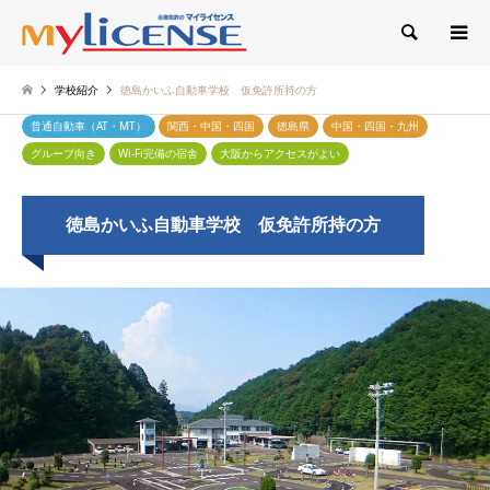
検索
学校紹介
徳島かいふ自動車学校 仮免許所持の方
普通自動車（AT・MT）
関西・中国・四国
徳島県
中国・四国・九州
グループ向き
Wi-Fi完備の宿舎
大阪からアクセスがよい
徳島かいふ自動車学校 仮免許所持の方