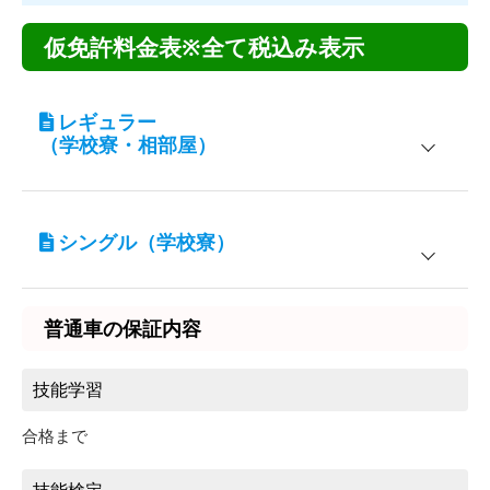
仮免許料金表※全て税込み表示
レギュラー
（学校寮・相部屋）
宿泊施設
対象
シングル（学校寮）
学校寮 アクアビーチ
男性専用
学校寮 アクアマリン
女性専用
宿泊施設
対象
普通車の保証内容
学校寮 アクアビーチ
男性専用
入校期間
普通車AT
学校寮 アクアマリン
女性専用
10/1～12/16
143,000円
技能学習
12/17～12/31
178,200円
合格まで
入校期間
普通車AT
1/1～1/16
143,000円
3/24～6/30
10/1～12/16
148,500円
技能検定