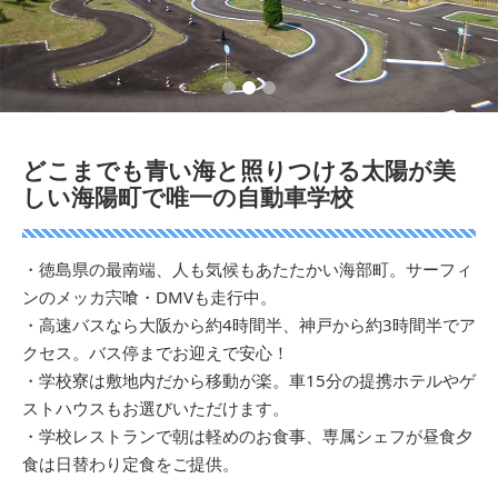
1
2
3
どこまでも青い海と照りつける太陽が美
しい海陽町で唯一の自動車学校
・徳島県の最南端、人も気候もあたたかい海部町。サーフィ
ンのメッカ宍喰・DMVも走行中。
・高速バスなら大阪から約4時間半、神戸から約3時間半でア
クセス。バス停までお迎えで安心！
・学校寮は敷地内だから移動が楽。車15分の提携ホテルやゲ
ストハウスもお選びいただけます。
・学校レストランで朝は軽めのお食事、専属シェフが昼食夕
食は日替わり定食をご提供。