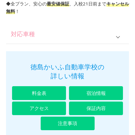
◆全プラン、安心の
最安値保証
、入校21日前まで
キャンセル
無料
！
対応車種
普通車
普通車＋2輪
徳島かいふ自動車学校の
詳しい情報
仮免所持の方
料金表
宿泊情報
アクセス
保証内容
注意事項