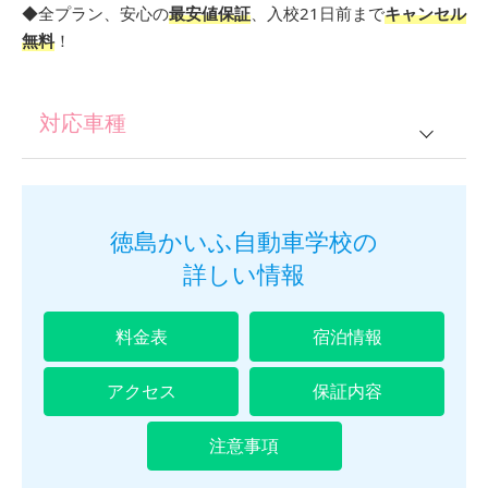
◆全プラン、安心の
最安値保証
、入校21日前まで
キャンセル
無料
！
対応車種
普通車
普通車＋2輪
徳島かいふ自動車学校の
詳しい情報
仮免所持の方
料金表
宿泊情報
アクセス
保証内容
注意事項