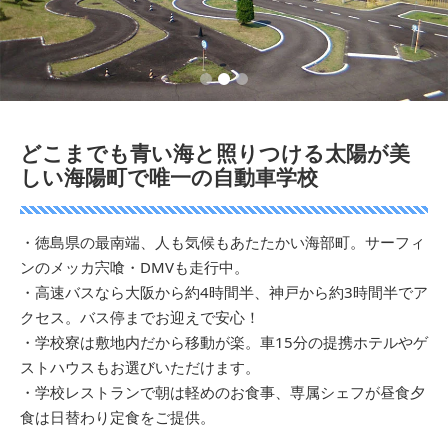
1
2
3
どこまでも青い海と照りつける太陽が美
しい海陽町で唯一の自動車学校
・徳島県の最南端、人も気候もあたたかい海部町。サーフィ
ンのメッカ宍喰・DMVも走行中。
・高速バスなら大阪から約4時間半、神戸から約3時間半でア
クセス。バス停までお迎えで安心！
・学校寮は敷地内だから移動が楽。車15分の提携ホテルやゲ
ストハウスもお選びいただけます。
・学校レストランで朝は軽めのお食事、専属シェフが昼食夕
食は日替わり定食をご提供。