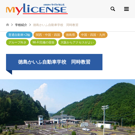
検索
学校紹介
徳島かいふ自動車学校 同時教習
普通自動車+2輪
関西・中国・四国
徳島県
中国・四国・九州
グループ向き
Wi-Fi完備の宿舎
大阪からアクセスがよい
徳島かいふ自動車学校 同時教習