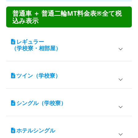
普通車 ＋ 普通二輪MT料金表※全て税
込み表示
レギュラー
（学校寮・相部屋）
宿泊施設
対象
ツイン（学校寮）
学校寮 アクアビーチ
男性専用
学校寮 アクアマリン
女性専用
宿泊施設
対象
シングル（学校寮）
学校寮 アクアビーチ
男性専用
入校期間
普通車AT
3/25～6/30
宿泊施設
対象
7/1～7/16
330,000円
入校期間
普通車AT
10/1～12/15
ホテルシングル
学校寮 アクアビーチ
男性専用
3/25～6/30