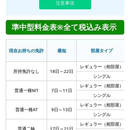
注意事項
仮免所持の方
大型一種
準中型料金表※全て税込み表示
中型一種
特殊車両
現在お持ちの免許
最短
部屋タイプ
大型二種
レギュラー（相部屋）
普通二種
所持免許なし
18日～22日
シングル
レギュラー（相部屋）
普通一種MT
7日～11日
シングル
レギュラー（相部屋）
普通一種AT
9日～13日
シングル
レギュラー（相部屋）
普通二輪
17日～21日