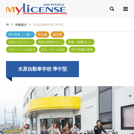
検索
学校紹介
水原自動車学校 準中型
準中型車（一種）
甲信越
新潟県
女性におススメ！
宿舎の評判がいい
宿舎・食事がいい
スポーツジムがある
大人・お一人向き
Wi-Fi完備の宿舎
水原自動車学校 準中型