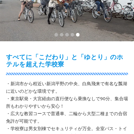
2
3
4
5
すべてに「こだわり」と「ゆとり」のホ
テルを超えた学校寮
・新潟市から程近い新潟平野の中央、白鳥飛来で有名な瓢湖
に近いのどかな環境です。
・東京駅発・大宮経由の直行便なら乗換なしで90分、集合場
所もわかりやすいから安心！
・広大な教習コースで普通車、二輪から大型二種までの合宿
免許が可能です。
・学校寮は男女別棟でセキュリティが万全。全室バス・トイ