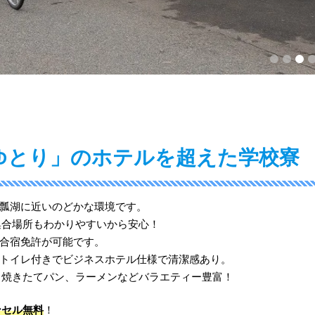
1
2
3
4
5
ゆとり」のホテルを超えた学校寮
瓢湖に近いのどかな環境です。
集合場所もわかりやすいから安心！
合宿免許が可能です。
トイレ付きでビジネスホテル仕様で清潔感あり。
、焼きたてパン、ラーメンなどバラエティー豊富！
ンセル無料
！