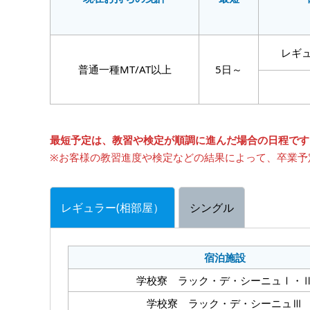
レギ
普通一種MT/AT以上
5日～
最短予定は、教習や検定が順調に進んだ場合の日程です
※お客様の教習進度や検定などの結果によって、卒業予
レギュラー(相部屋）
シングル
宿泊施設
学校寮 ラック・デ・シーニュⅠ・
学校寮 ラック・デ・シーニュⅢ