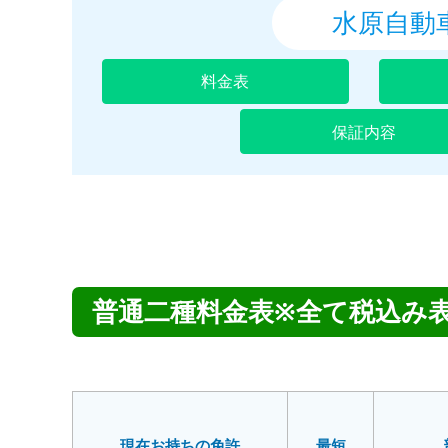
特殊車両
大型二種
水原自動
料金表
保証内容
普通二種料金表※全て税込み
現在お持ちの免許
最短