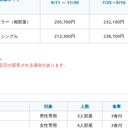
9/11 ～ 11/30
7/25～9/10
ュラー（相部屋）
205,700円
232,100円
シングル
212,300円
238,700円
。
定日が延長される場合があります。
対象
人数
食事
Ⅱ
男性専用
3人部屋
3食付
女性専用
4人部屋
3食付