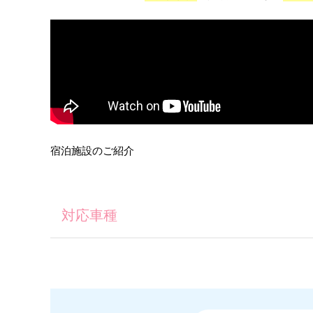
宿泊施設のご紹介
対応車種
普通車
普通2輪
普通車＋2輪
仮免所持の方