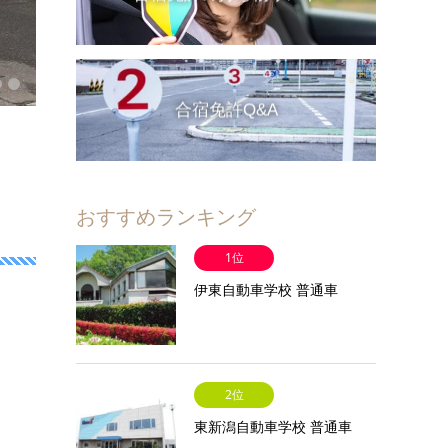
合宿免許Q&A
おすすめランキング
1位
伊東自動車学校 普通車
2位
東新潟自動車学校 普通車