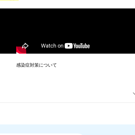
感染症対策について
大型2輪
準中型
大型一種
中型一種