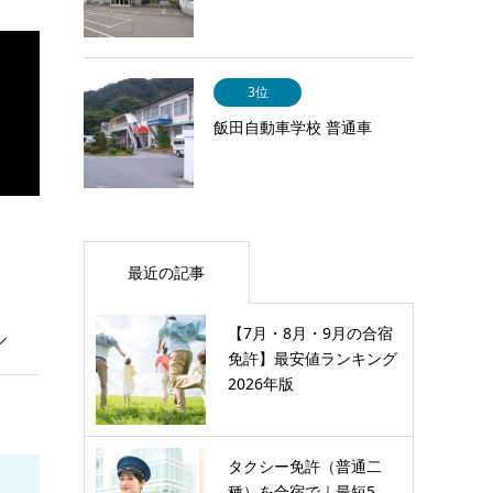
3位
飯田自動車学校 普通車
最近の記事
【7月・8月・9月の合宿
免許】最安値ランキング
2026年版
タクシー免許（普通二
種）を合宿で｜最短5