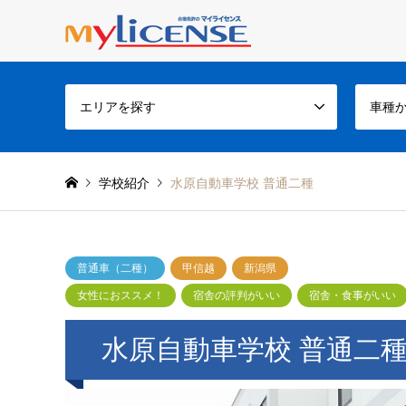
エリアを探す
車種
学校紹介
水原自動車学校 普通二種
普通車（二種）
甲信越
新潟県
女性におススメ！
宿舎の評判がいい
宿舎・食事がいい
水原自動車学校 普通二