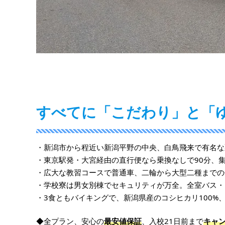
すべてに「こだわり」と「
・新潟市から程近い新潟平野の中央、白鳥飛来で有名な
・東京駅発・大宮経由の直行便なら乗換なしで90分、
・広大な教習コースで普通車、二輪から大型二種までの
・学校寮は男女別棟でセキュリティが万全。全室バス・
・3食ともバイキングで、新潟県産のコシヒカリ100%
◆全プラン、安心の
最安値保証
、入校21日前まで
キャ